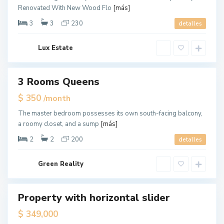
e
a
Renovated With New Wood Flo
[más]
w
n
Y
3
3
230
detalles
h
o
a
r
t
Lux Estate
k
t
a
3 Rooms Queens
n
ales
New
,
$ 350
/month
Offer
N
M
The master bedroom possesses its own south-facing balcony,
e
a
a roomy closet, and a sump
[más]
w
n
Y
2
2
200
detalles
h
o
a
r
t
Green Reality
k
t
a
Property with horizontal slider
n
ales
New
,
$ 349,000
Offer
N