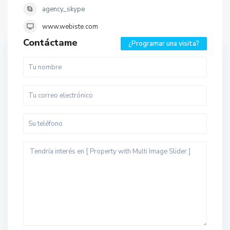
agency_skype
www.webiste.com
Contáctame
¿Programar una visita?
M
a