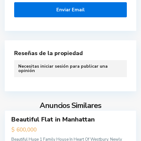
n
h
a
t
t
a
n
Reseñas de la propiedad
,
N
Necesitas
iniciar sesión
para publicar una
e
opinión
w
Y
Q
o
u
r
e
Anuncios Similares
k
e
n
Beautiful Flat in Manhattan
s
ales
Sold
,
$ 600,000
N
M
Beautiful Huge 1 Family House In Heart Of Westbury. Newly