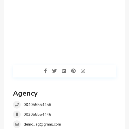
Agency
004055554456
003055554446
demo_ag@gmail.com