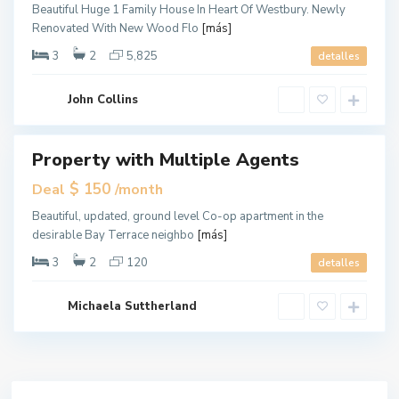
Beautiful Huge 1 Family House In Heart Of Westbury. Newly
e
Renovated With New Wood Flo
[más]
w
Y
3
2
5,825
detalles
o
r
John Collins
k
Property with Multiple Agents
ales
Hot
$ 150
Deal
/month
Offer
Beautiful, updated, ground level Co-op apartment in the
desirable Bay Terrace neighbo
[más]
3
2
120
detalles
Michaela Suttherland