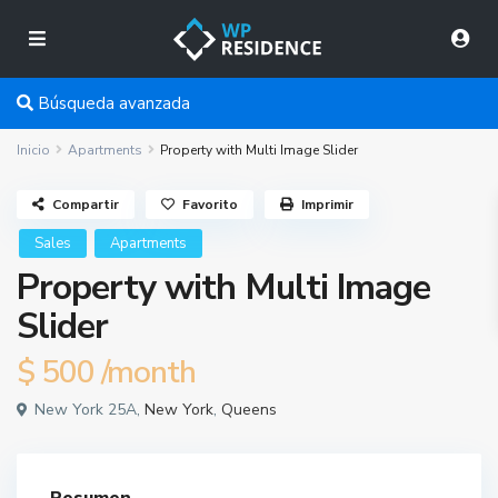
Búsqueda avanzada
Inicio
Apartments
Property with Multi Image Slider
Compartir
Favorito
Imprimir
Sales
Apartments
Property with Multi Image
Slider
$ 500
/month
New York 25A,
New York
,
Queens