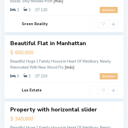
buses; only minutes from
[más]
n
,
N
2
3
120
detalles
e
w
Y
o
Green Reality
r
k
M
a
Beautiful Flat in Manhattan
ales
n
h
Sold
$ 600,000
a
t
t
Beautiful Huge 1 Family House In Heart Of Westbury. Newly
a
Renovated With New Wood Flo
[más]
n
,
N
3
3
230
detalles
e
w
Y
o
Lux Estate
r
k
M
a
Property with horizontal slider
ales
n
h
New
$ 349,000
a
Offer
t
t
Beautiful Huge 1 Family House In Heart Of Westbury. Newly