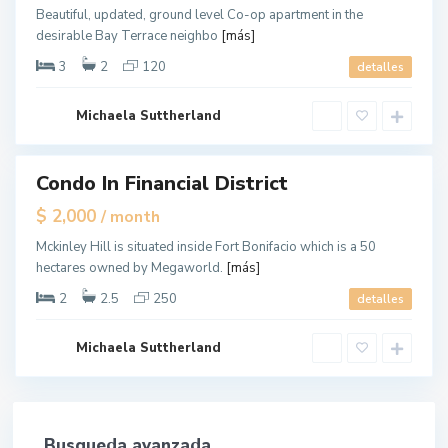
t
Beautiful, updated, ground level Co-op apartment in the
a
desirable Bay Terrace neighbo
[más]
n
,
N
3
2
120
detalles
e
w
Y
o
Michaela Suttherland
r
k
Condo In Financial District
tals
$ 2,000
/ month
Mckinley Hill is situated inside Fort Bonifacio which is a 50
hectares owned by Megaworld.
[más]
2
2.5
250
detalles
Michaela Suttherland
Busqueda avanzada