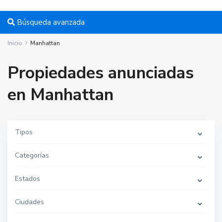
Búsqueda avanzada
Inicio
Manhattan
Propiedades anunciadas
en Manhattan
Tipos
Categorías
M
a
n
Estados
h
a
t
Ciudades
t
a
n