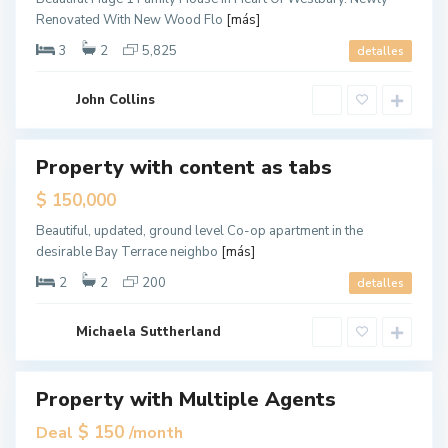
a
Renovated With New Wood Flo
[más]
n
,
N
3
2
5,825
detalles
e
w
Y
o
John Collins
r
k
M
a
Property with content as tabs
ales
n
h
$ 150,000
a
t
t
Beautiful, updated, ground level Co-op apartment in the
a
desirable Bay Terrace neighbo
[más]
n
,
N
2
2
200
detalles
e
w
Y
o
Michaela Suttherland
r
k
M
a
Property with Multiple Agents
ales
n
h
Hot
$ 150
Deal
/month
a
Offer
t