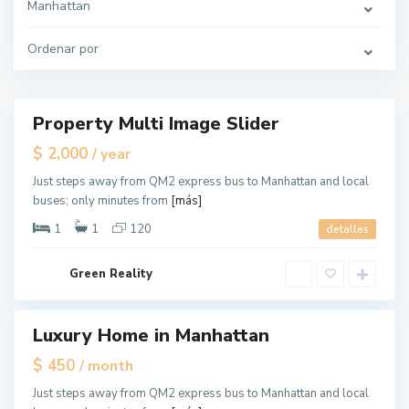
,
Manhattan
N
e
w
Ordenar por
Y
o
r
k
M
a
Property Multi Image Slider
ales
n
h
New
$ 2,000
/ year
a
Offer
t
t
Just steps away from QM2 express bus to Manhattan and local
a
buses; only minutes from
[más]
n
,
N
1
1
120
detalles
e
w
Y
o
Green Reality
r
k
M
a
Luxury Home in Manhattan
les
n
h
pen
$ 450
/ month
a
ouse
t
t
Just steps away from QM2 express bus to Manhattan and local
a