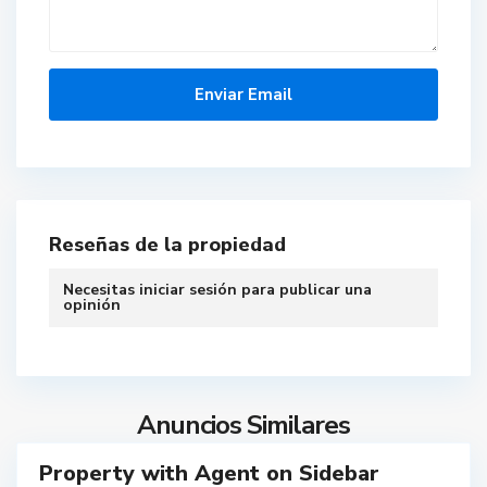
a
y
o
n
n
e
,
J
e
Reseñas de la propiedad
r
s
Necesitas
iniciar sesión
para publicar una
e
opinión
y
C
i
t
Anuncios Similares
y
Property with Agent on Sidebar
ales