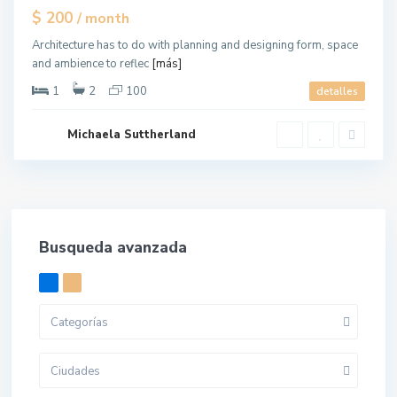
Hot
$ 200
/ month
Offer
Architecture has to do with planning and designing form, space
and ambience to reflec
[más]
1
2
100
detalles
Michaela Suttherland
Busqueda avanzada
Categorías
Ciudades