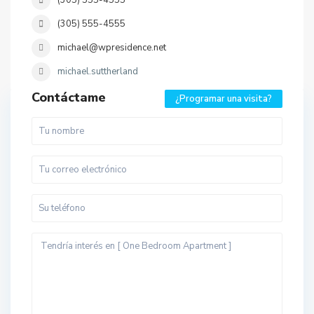
(305) 555-4555
(305) 555-4555
michael@wpresidence.net
michael.suttherland
Contáctame
¿Programar una visita?
B