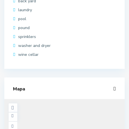
back yard
laundry
pool
pound
sprinklers
washer and dryer
wine cellar
Mapa