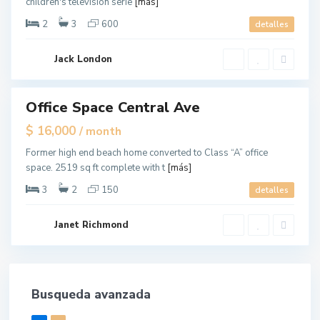
children's television serie
[más]
e
r
s
2
3
600
detalles
e
y
C
i
Jack London
t
y
Office Space Central Ave
tals
$ 16,000
/ month
Former high end beach home converted to Class “A” office
space. 2519 sq ft complete with t
[más]
3
2
150
detalles
Janet Richmond
Busqueda avanzada