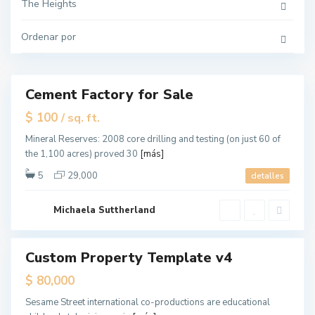
r
The Heights
s
e
y
Ordenar por
C
T
i
h
t
e
y
H
e
i
Cement Factory for Sale
Destacado
g
h
tals
$ 100
/ sq. ft.
t
s
,
Mineral Reserves: 2008 core drilling and testing (on just 60 of
J
the 1,100 acres) proved 30
[más]
e
r
s
5
29,000
detalles
e
y
C
T
i
Michaela Suttherland
h
t
e
y
H
e
i
Custom Property Template v4
ales
g
h
$ 80,000
t
s
,
Sesame Street international co-productions are educational
J