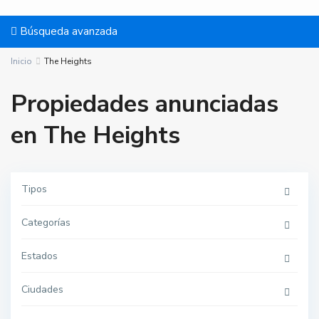
Búsqueda avanzada
Inicio
The Heights
Propiedades anunciadas
en The Heights
Tipos
T
h
e
Categorías
H
e
i
g
Estados
h
t
s
Ciudades
,
J
e